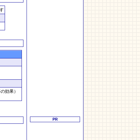
す
等の効果）
PR