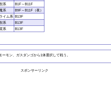
獣系
B1F～B11F
魔系
B9F～B11F（夜）
ライム系
B13F
獣系
B13F
質系
B13F
モーモン、ガスダンゴから1体選択して戦う。
スポンサーリンク