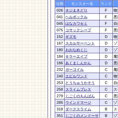
位階
モンスター名
ランク
026
ネジまきどり
F
物
041
ヘルボックル
F
悪
045
はなカワセミ
F
自
075
コサックシープ
F
悪
152
ギズモ
D
物
167
スカルサーペント
D
ゾ
180
おおなめくじ
D
ゾ
184
キラーエイプ
D
魔
186
あくましんかん
D
悪
232
ガーゴイル
C
魔
240
エビルワンド
C
物
253
とうちゅうかそう
C
自
258
スライムブレス
C
ス
279
じごくのもんばん
C
悪
285
ウインドマージ
C
ゾ
318
ダークスライム
B
ス
351
じごくのメンドーサ
B
ゾ