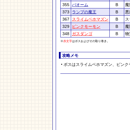
355
パオーム
B
魔
373
ランプの魔王
B
悪
367
スライムベホマズン
B
ス
329
ピンクモーモン
B
魔
348
ガスダンゴ
B
物
※
赤文字
はボスおよびその取り巻き。
攻略メモ
ボスはスライムベホマズン、ピンク