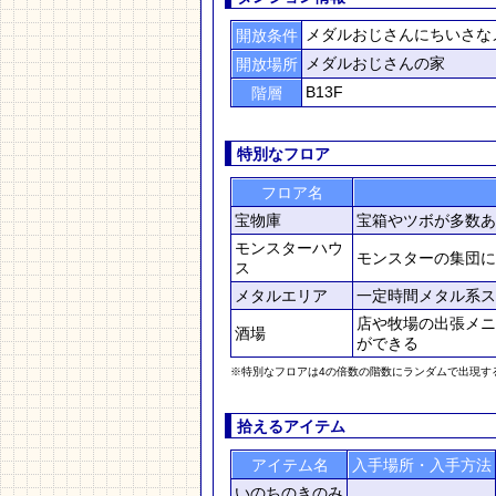
メダルおじさんにちいさな
開放条件
メダルおじさんの家
開放場所
B13F
階層
特別なフロア
フロア名
宝物庫
宝箱やツボが多数あ
モンスターハウ
モンスターの集団に
ス
メタルエリア
一定時間メタル系ス
店や牧場の出張メニ
酒場
ができる
※特別なフロアは4の倍数の階数にランダムで出現す
拾えるアイテム
アイテム名
入手場所・入手方法
いのちのきのみ