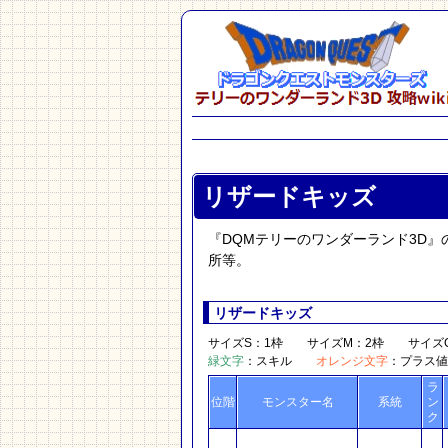
リザードキッズ
『DQMテリーのワンダーランド3D
所等。
リザードキッズ
サイズS：1枠 サイズM：2枠 サイズG
緑文字
：スキル
オレンジ文字
：プラス
ラ
位階
モンスター名
系統
ン
ク