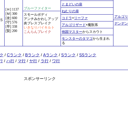
とまどいの扉
ブルーファイター
[Ｈ] 1137
ねむりの扉
[Ｍ] 300
スモールボディ
アルゴリ
[攻] 600
コドラ
×
リーファ
アンチみかわしアップ
S
[守] 576
炎ブレスブレイク
デンデン
アルゴリザード
×魔獣系
[早] 338
いきなりバイキルト
[賢] 200
こんらんブレイク
他国マスター
からスカウト
モンスターのタマゴ
から生まれ
る
ク
/
Cランク
/
Bランク
/
Aランク
/
Sランク
/
SSランク
行
/
ハ行
/
マ行
/
ヤ行
/
ラ行
/
ワ行
スポンサーリンク