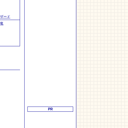
ザード
竜
PR