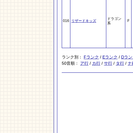
ドラゴン
016
リザードキッズ
F
系
ランク別：
Fランク
/
Eランク
/
Dラン
50音順：
ア行
/
カ行
/
サ行
/
タ行
/
ナ