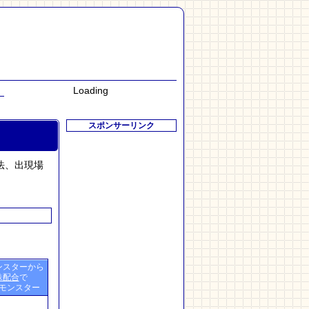
Loading
スポンサーリンク
法、出現場
ンスターから
殊配合
で
モンスター