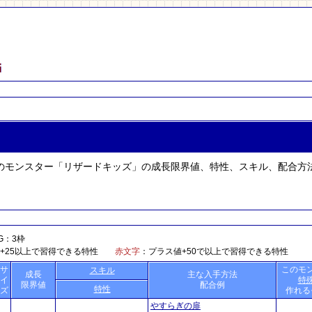
』のモンスター「リザードキッズ」の成長限界値、特性、スキル、配合方
：3枠
値+25以上で習得できる特性
赤文字
：プラス値+50で以上で習得できる特性
サ
このモ
スキル
成長
主な入手方法
イ
特
限界値
配合例
特性
ズ
作れる
やすらぎの扉