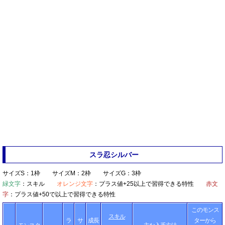
スラ忍シルバー
サイズS：1枠 サイズM：2枠 サイズG：3枠
緑文字
：スキル
オレンジ文字
：プラス値+25以上で習得できる特性
赤文
字
：プラス値+50で以上で習得できる特性
このモンス
スキル
ラ
サ
成長
ターから