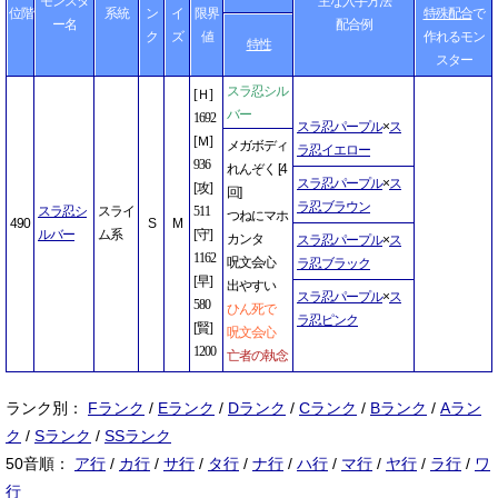
モンスタ
主な入手方法
位階
系統
ン
イ
限界
特殊配合
で
ー名
配合例
ク
ズ
値
作れるモン
特性
スター
スラ忍シル
[Ｈ]
バー
1692
スラ忍パープル
×
ス
[Ｍ]
メガボディ
ラ忍イエロー
936
れんぞく [4
スラ忍パープル
×
ス
[攻]
回]
ラ忍ブラウン
スラ忍シ
スライ
511
つねにマホ
490
S
M
ルバー
ム系
[守]
カンタ
スラ忍パープル
×
ス
1162
呪文会心
ラ忍ブラック
[早]
出やすい
スラ忍パープル
×
ス
580
ひん死で
ラ忍ピンク
[賢]
呪文会心
1200
亡者の執念
ランク別：
Fランク
/
Eランク
/
Dランク
/
Cランク
/
Bランク
/
Aラン
ク
/
Sランク
/
SSランク
50音順：
ア行
/
カ行
/
サ行
/
タ行
/
ナ行
/
ハ行
/
マ行
/
ヤ行
/
ラ行
/
ワ
行