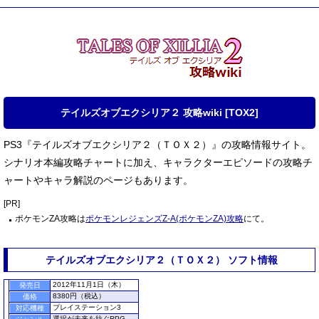
テイルズオブエクシリア２ 攻略wiki [TOX2]
PS3『テイルズオブエクシリア２（ＴＯＸ２）』の攻略情報サイト。
シナリオ本編攻略チャートに加え、キャラクターエピソードの攻略チ
ャートやキャラ解説のページもあります。
[PR]
ポケモンZA攻略は
ポケモンレジェンズZ-A(ポケモンZA)攻略
にて。
テイルズオブエクシリア２（ＴＯＸ２） ソフト情報
2012年11月1日（木）
発売日
8380円（税込）
価格
プレイステーション3
対応機種
選択が未来を紡ぐRPG