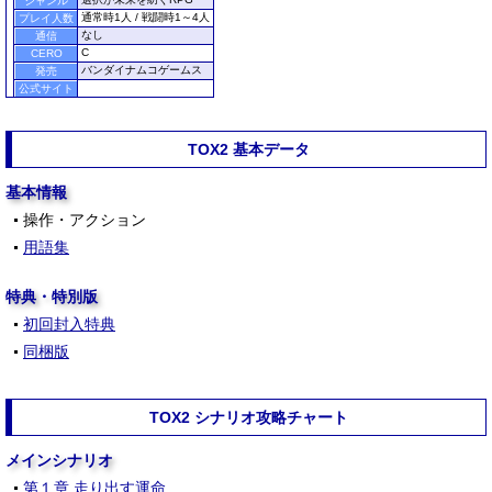
ジャンル
通常時1人 / 戦闘時1～4人
プレイ人数
なし
通信
C
CERO
バンダイナムコゲームス
発売
公式サイト
TOX2 基本データ
基本情報
操作・アクション
用語集
特典・特別版
初回封入特典
同梱版
TOX2 シナリオ攻略チャート
メインシナリオ
第１章 走り出す運命