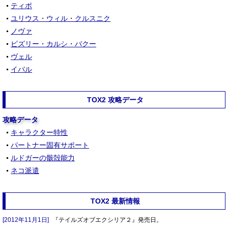
ティポ
ユリウス・ウィル・クルスニク
ノヴァ
ビズリー・カルシ・バクー
ヴェル
イバル
TOX2 攻略データ
攻略データ
キャラクター特性
パートナー固有サポート
ルドガーの骸殻能力
ネコ派遣
TOX2 最新情報
[2012年11月1日]
『テイルズオブエクシリア２』発売日。