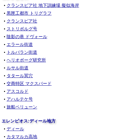
クランスピア社 地下訓練場 擬似海岸
黒匣工都市 トリグラフ
クランスピア社
ストリボルグ号
陰影の巷 ドヴォール
エラール街道
トルバラン街道
ヘリオボーグ研究所
ルサル街道
タタール冥穴
交商特区 マクスバード
アスコルド
アハルテケ号
旅船ペリューン
エレンピオス:ディール地方
ディール
カタマルカ高地