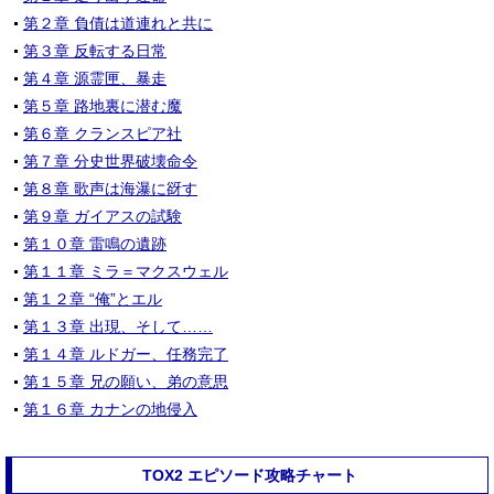
第２章 負債は道連れと共に
第３章 反転する日常
第４章 源霊匣、暴走
第５章 路地裏に潜む魔
第６章 クランスピア社
第７章 分史世界破壊命令
第８章 歌声は海瀑に谺す
第９章 ガイアスの試験
第１０章 雷鳴の遺跡
第１１章 ミラ＝マクスウェル
第１２章 “俺”とエル
第１３章 出現、そして……
第１４章 ルドガー、任務完了
第１５章 兄の願い、弟の意思
第１６章 カナンの地侵入
TOX2 エピソード攻略チャート